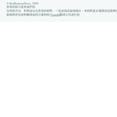
© RusBusinessNews, 2009.
所有的权力是有保护的
任何的方法、利用这位点具有的材料、一定必须流放地指出：本材料是从俄国信息新闻社
新闻和评估资料翻译由特兰斯利特/
Translit
翻译公司进行的