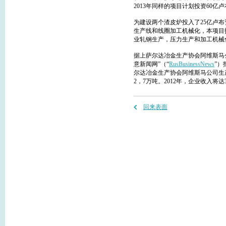
2013年同样的项目计划投资60亿
为建设两个渣皮炉投入了25亿卢布
生产线和线圈加工机械化，本项目投
业轧钢生产，压力生产和加工机械
据上萨尔达冶金生产协会阿维斯马公司总
意新闻网”（“
RusBusinessNews
”）
尔达冶金生产协会阿维斯马公司生
2，7万吨。2012年，企业收入将达
回来表面