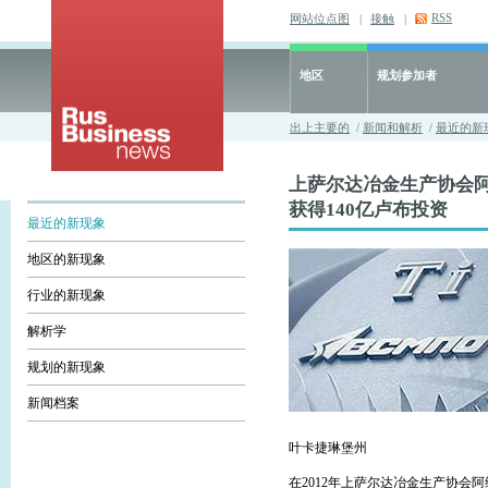
RSS
网站位点图
|
接触
|
地区
规划参加者
出上主要的
/
新闻和解析
/
最近的新
上萨尔达冶金生产协会
获得140亿卢布投资
最近的新现象
地区的新现象
行业的新现象
解析学
规划的新现象
新闻档案
叶卡捷琳堡州
在2012年上萨尔达冶金生产协会