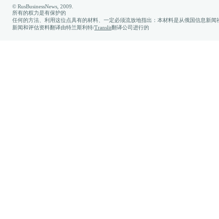
© RusBusinessNews, 2009.
所有的权力是有保护的
任何的方法、利用这位点具有的材料、一定必须流放地指出：本材料是从俄国信息新闻社
新闻和评估资料翻译由特兰斯利特/
Translit
翻译公司进行的