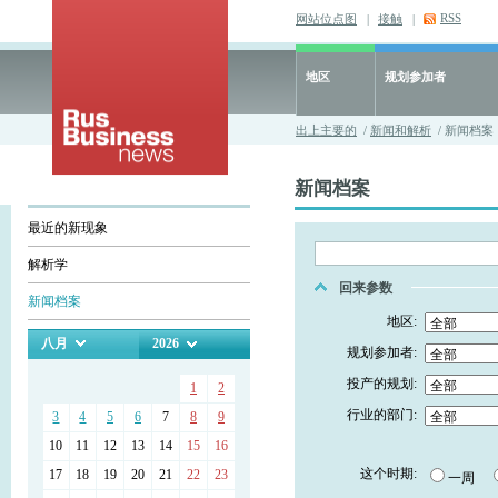
RSS
网站位点图
|
接触
|
地区
规划参加者
出上主要的
/
新闻和解析
/ 新闻档案
新闻档案
最近的新现象
解析学
回来参数
新闻档案
地区:
八月
2026
规划参加者:
投产的规划:
1
2
行业的部门:
3
4
5
6
7
8
9
10
11
12
13
14
15
16
这个时期:
17
18
19
20
21
22
23
一周