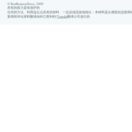
© RusBusinessNews, 2009.
所有的权力是有保护的
任何的方法、利用这位点具有的材料、一定必须流放地指出：本材料是从俄国信息新闻社
新闻和评估资料翻译由特兰斯利特/
Translit
翻译公司进行的