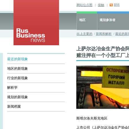
RSS
网站位点图
|
接触
|
地区
规划参加者
出上主要的
/
新闻和解析
/
最近的新
上萨尔达冶金生产协会
赌注押在一个小型工厂
最近的新现象
地区的新现象
行业的新现象
解析学
规划的新现象
新闻档案
斯维尔洛夫斯克地区
上市公司《上萨尔达冶金生产协会