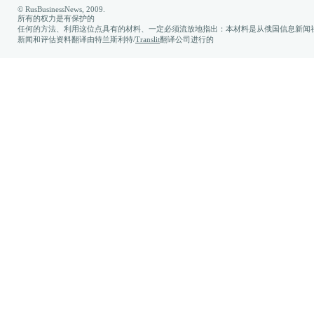
© RusBusinessNews, 2009.
所有的权力是有保护的
任何的方法、利用这位点具有的材料、一定必须流放地指出：本材料是从俄国信息新闻社
新闻和评估资料翻译由特兰斯利特/
Translit
翻译公司进行的