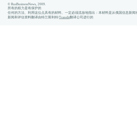
© RusBusinessNews, 2009.
所有的权力是有保护的
任何的方法、利用这位点具有的材料、一定必须流放地指出：本材料是从俄国信息新闻社
新闻和评估资料翻译由特兰斯利特/
Translit
翻译公司进行的