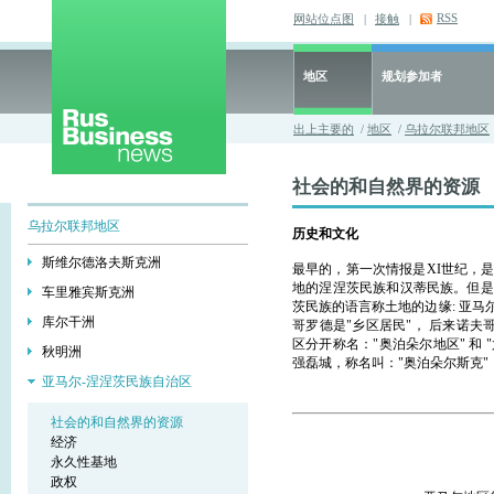
RSS
网站位点图
|
接触
|
地区
规划参加者
出上主要的
/
地区
/
乌拉尔联邦地区
社会的和自然界的资源
乌拉尔联邦地区
历史和文化
斯维尔德洛夫斯克洲
最早的，第一次情报是XI世纪，
地的涅涅茨民族和汉蒂民族。但是
车里雅宾斯克洲
茨民族的语言称土地的边缘: 亚马
库尔干洲
哥罗德是"乡区居民"， 后来诺夫
区分开称名："奥泊朵尔地区" 和 
秋明洲
强磊城，称名叫："奥泊朵尔斯克"
亚马尔-涅涅茨民族自治区
社会的和自然界的资源
经济
永久性基地
政权