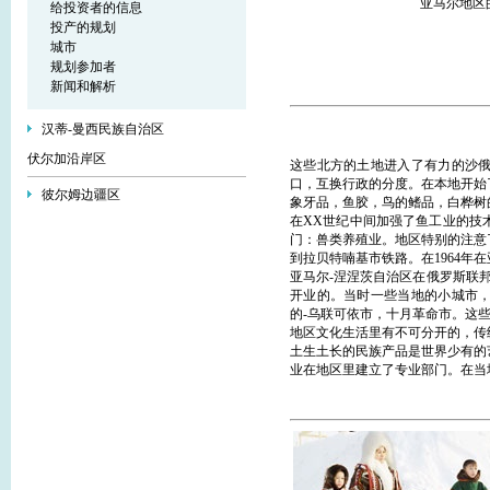
亚马尔地区
给投资者的信息
投产的规划
城市
规划参加者
新闻和解析
汉蒂-曼西民族自治区
伏尔加沿岸区
这些北方的土地进入了有力的沙
口，互换行政的分度。在本地开始
彼尔姆边疆区
象牙品，鱼胶，鸟的鳍品，白桦树
在XX世纪中间加强了鱼工业的技
门：兽类养殖业。地区特别的注意
到拉贝特喃基市铁路。在1964年
亚马尔-涅涅茨自治区在俄罗斯联
开业的。当时一些当地的小城市
的-乌联可依市，十月革命市。这
地区文化生活里有不可分开的，传
土生土长的民族产品是世界少有的
业在地区里建立了专业部门。在当