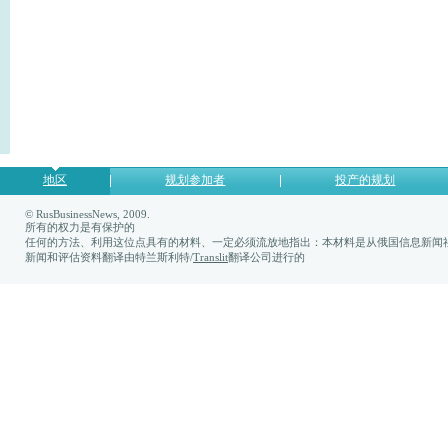
地区
规划参加者
投产的规划
© RusBusinessNews, 2009.
所有的权力是有保护的
任何的方法、利用这位点具有的材料、一定必须流放地指出：本材料是从俄国信息新闻社
新闻和评估资料翻译由特兰斯利特/
Translit
翻译公司进行的