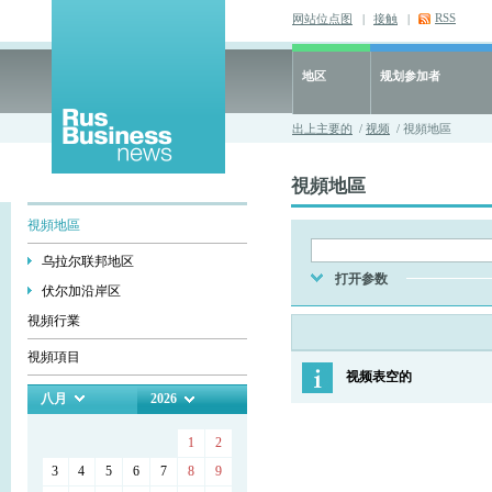
RSS
网站位点图
|
接触
|
地区
规划参加者
出上主要的
/
视频
/ 視頻地區
視頻地區
視頻地區
乌拉尔联邦地区
打开参数
伏尔加沿岸区
視頻行業
視頻項目
视频表空的
八月
2026
1
2
3
4
5
6
7
8
9