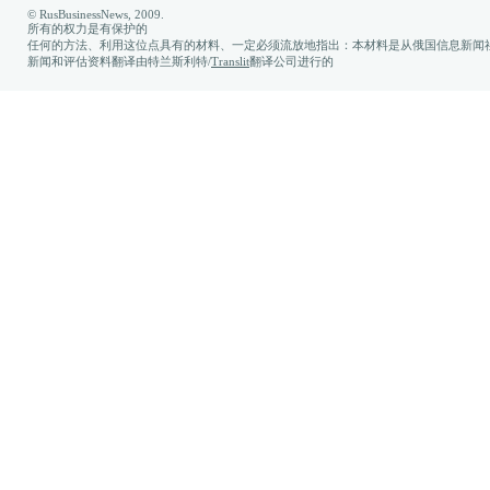
© RusBusinessNews, 2009.
所有的权力是有保护的
任何的方法、利用这位点具有的材料、一定必须流放地指出：本材料是从俄国信息新闻社
新闻和评估资料翻译由特兰斯利特/
Translit
翻译公司进行的