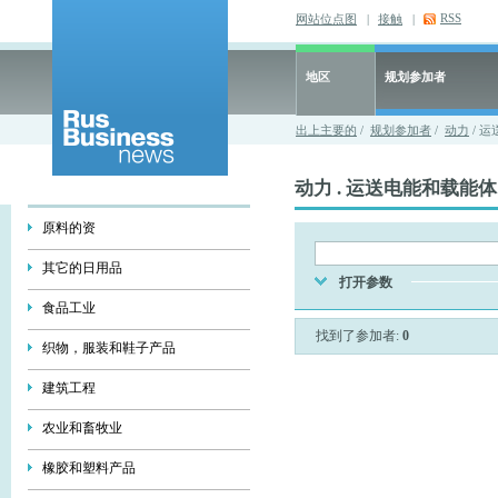
RSS
网站位点图
|
接触
|
地区
规划参加者
出上主要的
/
规划参加者
/
动力
/ 
动力 . 运送电能和载能体
原料的资
其它的日用品
打开参数
食品工业
找到了参加者:
0
织物，服装和鞋子产品
建筑工程
农业和畜牧业
橡胶和塑料产品