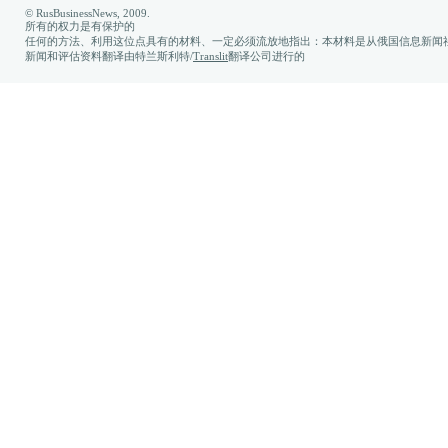
© RusBusinessNews, 2009.
所有的权力是有保护的
任何的方法、利用这位点具有的材料、一定必须流放地指出：本材料是从俄国信息新闻社
新闻和评估资料翻译由特兰斯利特/
Translit
翻译公司进行的