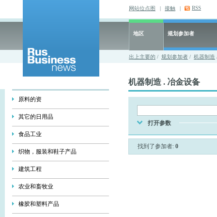
RSS
网站位点图
|
接触
|
地区
规划参加者
出上主要的
/
规划参加者
/
机器制造
机器制造 . 冶金设备
原料的资
其它的日用品
打开参数
食品工业
找到了参加者:
0
织物，服装和鞋子产品
建筑工程
农业和畜牧业
橡胶和塑料产品