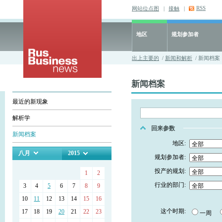
RSS
网站位点图
|
接触
|
地区
规划参加者
出上主要的
/
新闻和解析
/ 新闻档案
新闻档案
最近的新现象
解析学
回来参数
新闻档案
地区:
八月
2015
规划参加者:
投产的规划:
1
2
行业的部门:
3
4
5
6
7
8
9
10
11
12
13
14
15
16
这个时期:
17
18
19
20
21
22
23
一周