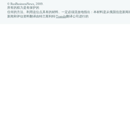
© RusBusinessNews, 2009.
所有的权力是有保护的
任何的方法、利用这位点具有的材料、一定必须流放地指出：本材料是从俄国信息新闻社
新闻和评估资料翻译由特兰斯利特/
Translit
翻译公司进行的