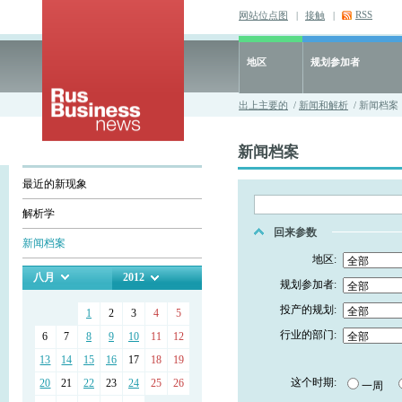
RSS
网站位点图
|
接触
|
地区
规划参加者
出上主要的
/
新闻和解析
/ 新闻档案
新闻档案
最近的新现象
解析学
回来参数
新闻档案
地区:
八月
2012
规划参加者:
投产的规划:
1
2
3
4
5
行业的部门:
6
7
8
9
10
11
12
13
14
15
16
17
18
19
这个时期:
20
21
22
23
24
25
26
一周