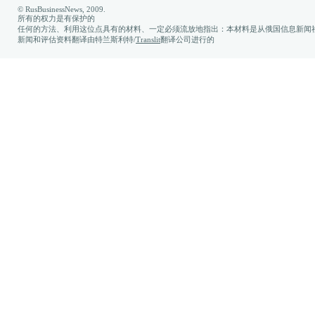
© RusBusinessNews, 2009.
所有的权力是有保护的
任何的方法、利用这位点具有的材料、一定必须流放地指出：本材料是从俄国信息新闻社
新闻和评估资料翻译由特兰斯利特/
Translit
翻译公司进行的