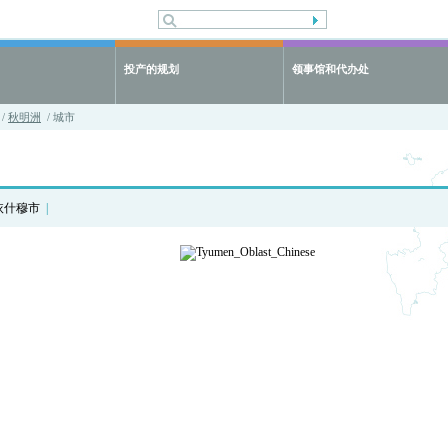
投产的规划
领事馆和代办处
/
秋明洲
/ 城市
依什穆市
|