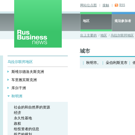
RSS
网站位点图
|
接触
|
地区
规划参加者
出上主要的
/
地区
/
乌拉尔联邦地区
城市
乌拉尔联邦地区
|
秋明市。
|
朵伯利斯克市
|
斯维尔德洛夫斯克洲
车里雅宾斯克洲
库尔干洲
秋明洲
社会的和自然界的资源
经济
永久性基地
政权
给投资者的信息
投产的规划