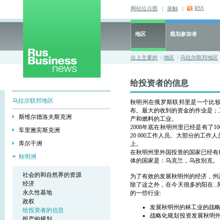
RSS
网站位点图
|
接触
|
地区
规划参加者
出上主要的
/
地区
/
乌拉尔联邦地区
给投资者的信息
乌拉尔联邦地区
秋明州在俄罗斯联邦里是一个比较高活
布。最大的收到的资金的作业是；
斯维尔德洛夫斯克洲
产和燃料的工业。
2008年底在秋明州里已经是有了
车里雅宾斯克洲
20 000工作人员。大部分的工
库尔干洲
上。
在秋明州里外国投资的国家已经有
秋明洲
体的国家是：乌克兰，乌孜别克。
社会的和自然界的资源
为了有效的发展秋明州的经济，州政
经济
除了这之外，在今天很多的阳在.
永久性基地
的一些行业:
政权
发展秋明州的林工业的战略计划- Pöy
给投资者的信息
战略化规划投资发展秋明州的运输
投产的规划