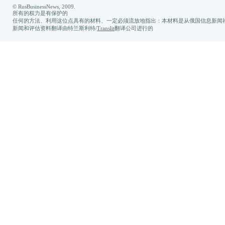
© RusBusinessNews, 2009.
所有的权力是有保护的
任何的方法、利用这位点具有的材料、一定必须流放地指出：本材料是从俄国信息新闻社
新闻和评估资料翻译由特兰斯利特/
Translit
翻译公司进行的