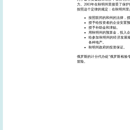
力。2003年在秋明州里接受了保
按照这个定律的规定：在秋明州里
按照联邦的和州的法律，
授予给投资者的企业安置
授予补助金和津贴。
用秋明州的预算金，投入
给参加秋明州的经济发展
各种地产。
秋明州政府的投资保证。
俄罗斯的计分代办处"俄罗斯检验专业
冒险。