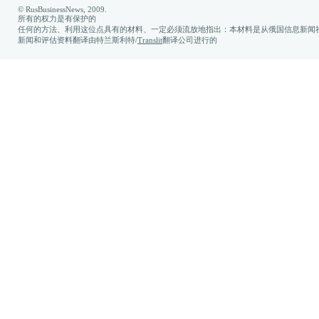
© RusBusinessNews, 2009.
所有的权力是有保护的
任何的方法、利用这位点具有的材料、一定必须流放地指出：本材料是从俄国信息新闻社
新闻和评估资料翻译由特兰斯利特/
Translit
翻译公司进行的