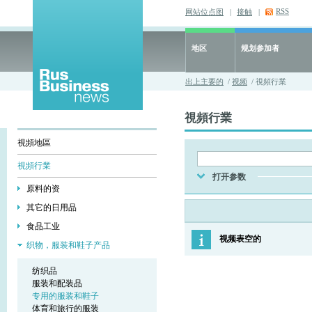
RSS
网站位点图
|
接触
|
地区
规划参加者
出上主要的
/
视频
/ 視頻行業
視頻行業
視頻地區
視頻行業
打开参数
原料的资
其它的日用品
食品工业
视频表空的
织物，服装和鞋子产品
纺织品
服装和配装品
专用的服装和鞋子
体育和旅行的服装