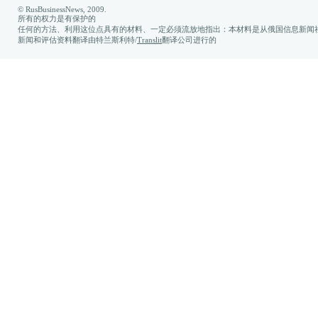
© RusBusinessNews, 2009.
所有的权力是有保护的
任何的方法、利用这位点具有的材料、一定必须流放地指出：本材料是从俄国信息新闻社
新闻和评估资料翻译由特兰斯利特/
Translit
翻译公司进行的