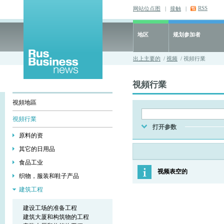
RSS
网站位点图
|
接触
|
地区
规划参加者
出上主要的
/
视频
/ 視頻行業
視頻行業
視頻地區
視頻行業
打开参数
原料的资
其它的日用品
食品工业
视频表空的
织物，服装和鞋子产品
建筑工程
建设工场的准备工程
建筑大厦和构筑物的工程