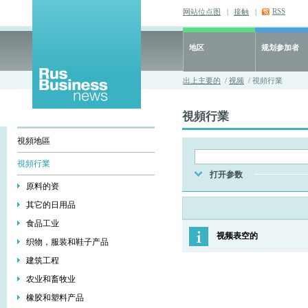
RSS
网站位点图
|
接触
|
地区
规划参加者
出上主要的
/
视频
/ 視頻行業
視頻行業
視頻地區
視頻行業
打开参数
原料的资
其它的日用品
食品工业
视频表空的
织物，服装和鞋子产品
建筑工程
农业和畜牧业
橡胶和塑料产品