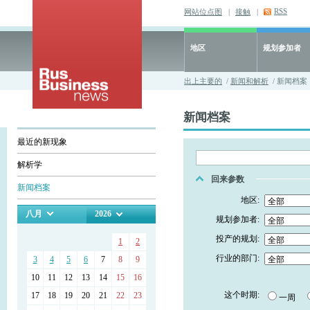
RSS
网站位点图
|
接触
|
地区
规划参加者
出上主要的
/
新闻和解析
/ 新闻档案
新闻档案
最近的新现象
解析学
回来参数
新闻档案
地区:
八月
2026
规划参加者:
投产的规划:
1
2
行业的部门:
3
4
5
6
7
8
9
10
11
12
13
14
15
16
这个时期:
17
18
19
20
21
22
23
一周