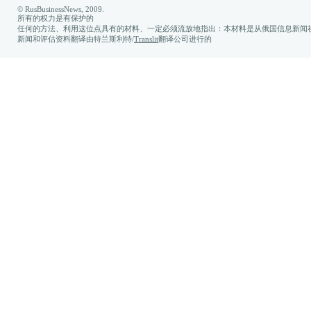
© RusBusinessNews, 2009.
所有的权力是有保护的
任何的方法、利用这位点具有的材料、一定必须流放地指出：本材料是从俄国信息新闻社
新闻和评估资料翻译由特兰斯利特/
Translit
翻译公司进行的