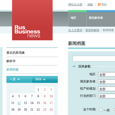
RSS
网站位点图
|
接触
|
地区
规划参加者
出上主要的
/
新闻和解析
/ 新闻档案
新闻档案
最近的新现象
解析学
回来参数
新闻档案
地区:
一月
2016
规划参加者:
投产的规划:
1
2
3
行业的部门:
4
5
6
7
8
9
10
11
12
13
14
15
16
17
这个时期:
18
19
20
21
22
23
24
一周