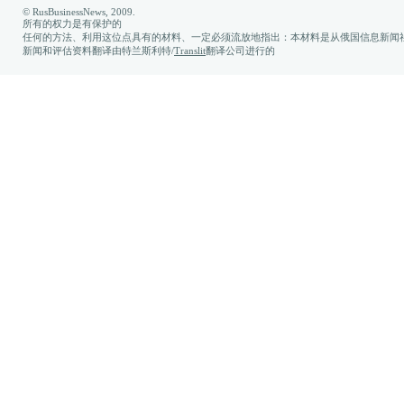
© RusBusinessNews, 2009.
所有的权力是有保护的
任何的方法、利用这位点具有的材料、一定必须流放地指出：本材料是从俄国信息新闻社
新闻和评估资料翻译由特兰斯利特/
Translit
翻译公司进行的