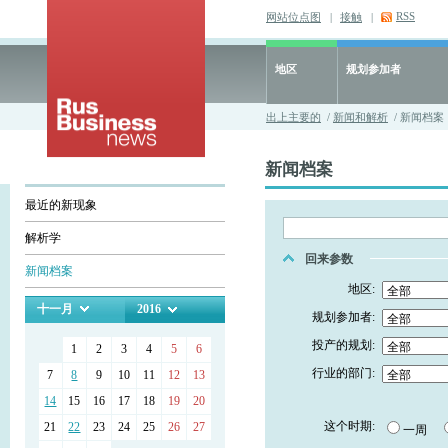
RSS
网站位点图
|
接触
|
地区
规划参加者
出上主要的
/
新闻和解析
/ 新闻档案
新闻档案
最近的新现象
解析学
回来参数
新闻档案
地区:
十一月
2016
规划参加者:
投产的规划:
1
2
3
4
5
6
行业的部门:
7
8
9
10
11
12
13
14
15
16
17
18
19
20
这个时期:
21
22
23
24
25
26
27
一周