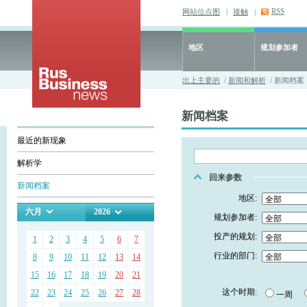
RSS
网站位点图
|
接触
|
地区
规划参加者
出上主要的
/
新闻和解析
/ 新闻档案
新闻档案
最近的新现象
解析学
回来参数
新闻档案
地区:
六月
2026
规划参加者:
投产的规划:
1
2
3
4
5
6
7
行业的部门:
8
9
10
11
12
13
14
15
16
17
18
19
20
21
这个时期:
22
23
24
25
26
27
28
一周