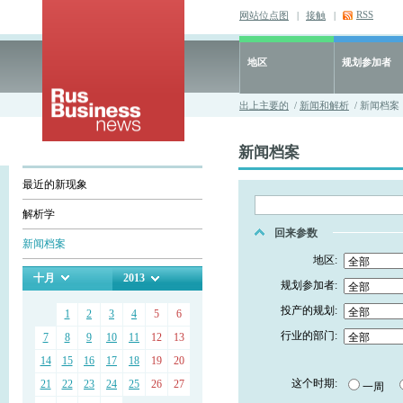
RSS
网站位点图
|
接触
|
地区
规划参加者
出上主要的
/
新闻和解析
/ 新闻档案
新闻档案
最近的新现象
解析学
回来参数
新闻档案
地区:
十月
2013
规划参加者:
投产的规划:
1
2
3
4
5
6
行业的部门:
7
8
9
10
11
12
13
14
15
16
17
18
19
20
这个时期:
21
22
23
24
25
26
27
一周