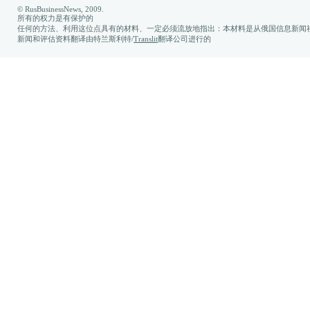
© RusBusinessNews, 2009.
所有的权力是有保护的
任何的方法、利用这位点具有的材料、一定必须流放地指出：本材料是从俄国信息新闻社
新闻和评估资料翻译由特兰斯利特/
Translit
翻译公司进行的