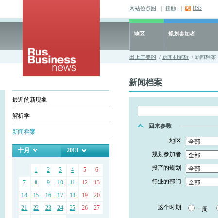
RSS
网站位点图
|
接触
|
地区
规划参加者
出上主要的
/
新闻和解析
/ 新闻档案
新闻档案
最近的新现象
解析学
回来参数
新闻档案
地区:
十月
2013
规划参加者:
投产的规划:
1
2
3
4
5
6
行业的部门:
7
8
9
10
11
12
13
14
15
16
17
18
19
20
这个时期:
21
22
23
24
25
26
27
一周