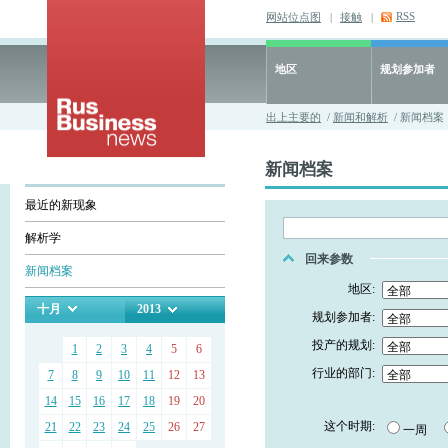
RSS
网站位点图
|
接触
|
地区
规划参加者
出上主要的
/
新闻和解析
/ 新闻档案
新闻档案
最近的新现象
解析学
回来参数
新闻档案
地区:
十月
2013
规划参加者:
投产的规划:
1
2
3
4
5
6
行业的部门:
7
8
9
10
11
12
13
14
15
16
17
18
19
20
这个时期:
21
22
23
24
25
26
27
一周